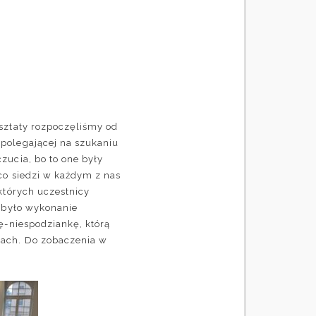
sztaty rozpoczęliśmy od
polegającej na szukaniu
zucia, bo to one były
co siedzi w każdym z nas
których uczestnicy
ć było wykonanie
ę-niespodziankę, którą
iach. Do zobaczenia w