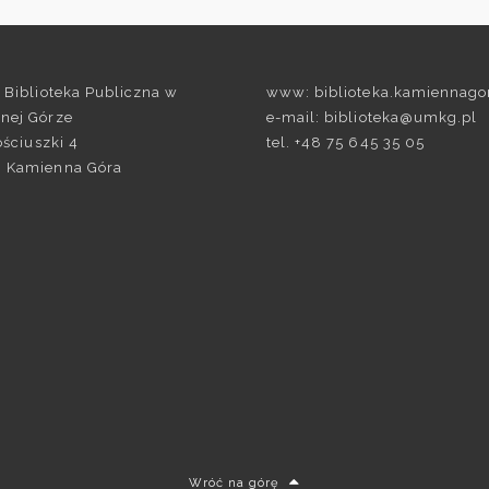
 Biblioteka Publiczna w
www: biblioteka.kamiennago
nej Górze
e-mail: biblioteka@umkg.pl
Kościuszki 4
tel. +48 75 645 35 05
 Kamienna Góra
Wróć na górę