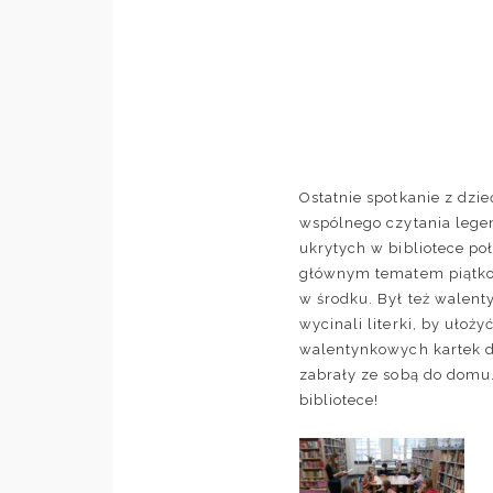
Ostatnie spotkanie z dzi
wspólnego czytania lege
ukrytych w bibliotece po
głównym tematem piątkowy
w środku. Był też walent
wycinali literki, by uło
walentynkowych kartek dl
zabrały ze sobą do domu
bibliotece!