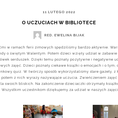
11 LUTEGO 2022
O UCZUCIACH W BIBLIOTECE
RED. EWELINA BIJAK
ećmi w ramach ferii zimowych spędziliśmy bardzo aktywnie. War
ndy o świętym Walentym. Potem dzieci wzięły udział w zabawie 
łówek serduszek. Dzięki temu poznały pozytywne i negatywne uc
ch zajęć. Dzieci poznały ciekawe książki o emocjach i o tym, 
ynkowy quiz. W twórczy sposób wykorzystaliśmy stare gazety, z 
żyć potem z nich wyrazy nazywające uczucia. Zwieńczeniem zaję
a swoich bliskich. Na zakończenie dzieciaczki otrzymały książk
. Wszystkim uczestnikom dziękujemy za udział w naszych zajęc