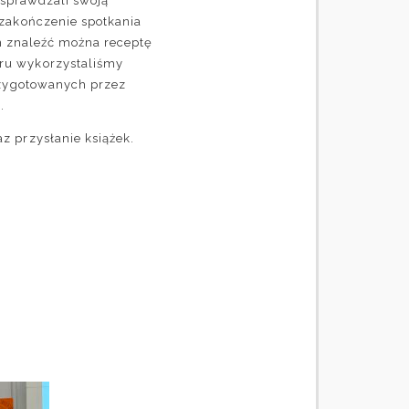
e sprawdzali swoją
 zakończenie spotkania
ym znaleźć można receptę
ru wykorzystaliśmy
rzygotowanych przez
.
z przysłanie książek.