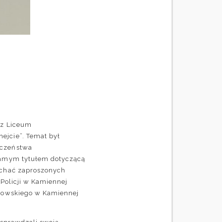
 z Liceum
ejcie”.
Temat był
eczeństwa
 samym tytułem dotyczącą
uchać zaproszonych
 Policji w Kamiennej
rdowskiego w Kamiennej