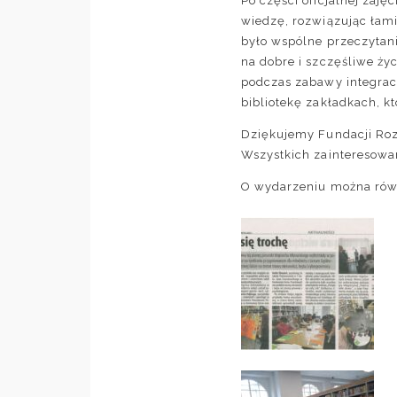
Po części oficjalnej zaję
wiedzę, rozwiązując łam
było wspólne przeczytani
na dobre i szczęśliwe ż
podczas zabawy integracy
bibliotekę zakładkach, k
Dziękujemy Fundacji Roz
Wszystkich zainteresowan
O wydarzeniu można równ