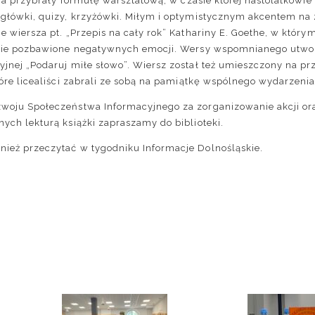
cia przybrały formułę warsztatową, w czasie której nastolatkowi
igłówki, quizy, krzyżówki. Miłym i optymistycznym akcentem na
e wiersza pt. „Przepis na cały rok” Kathariny E. Goethe, w któr
ycie pozbawione negatywnych emocji. Wersy wspomnianego utwo
jnej „Podaruj miłe słowo”. Wiersz został też umieszczony na p
tóre licealiści zabrali ze sobą na pamiątkę wspólnego wydarzenia
woju Społeczeństwa Informacyjnego za zorganizowanie akcji ora
ych lekturą książki zapraszamy do biblioteki.
ież przeczytać w tygodniku Informacje Dolnośląskie.