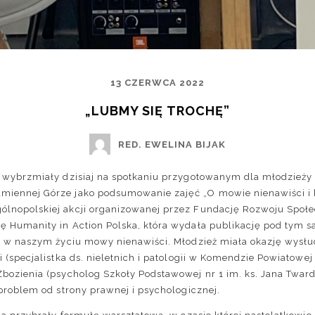
13 CZERWCA 2022
„LUBMY SIĘ TROCHĘ”
RED. EWELINA BIJAK
i wybrzmiały dzisiaj na spotkaniu przygotowanym dla młodzieży
miennej Górze jako podsumowanie zajęć „O mowie nienawiści i h
ólnopolskiej akcji organizowanej przez Fundację Rozwoju Społ
ję Humanity in Action Polska, która wydała publikację pod tym
nej w naszym życiu mowy nienawiści. Młodzież miała okazję wysł
i (specjalistka ds. nieletnich i patologii w Komendzie Powiatowej
Zbozienia (psycholog Szkoły Podstawowej nr 1 im. ks. Jana Twa
 problem od strony prawnej i psychologicznej.