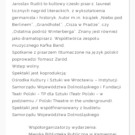
Jaroslav Rudiš to kultowy czeski pisarz, laureat
licznych nagród literackich, z wykształcenia
germanista i historyk. Autor m.in. książek „Niebo pod
Berlinem”, „Grandhotel”, „Cisza w Pradze”, czy
„Ostatnia podróż Winterberga”. Znany jest również
jako dramatopisarz. Współtwórca zespołu
muzycznego Kafka Band.
Spotkanie z pisarzem (tłumaczone na język polski)
poprowadzi Tomasz Zaród.
Wstęp wolny.
Spektakl jest koprodukcją:
Ośrodka Kultury i Sztuki we Wrocławiu – Instytucji
Samorządu Województwa Dolnośląskiego i Fundacji
Teatr Polski – TP dla Sztuki (Teatr Polski – w
podziemiu / Polski Theatre in the underground).
Spektakl jest współfinansowany z budżetu
Samorządu Województwa Dolnośląskiego
Współorganizatorzy wydarzenia:
Miejska Biblioteka Publiczna w Kamiennej