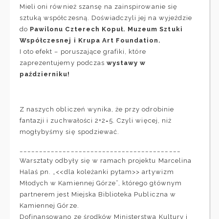
Mieli oni również szansę na zainspirowanie się
sztuką współczesną. Doświadczyli jej na wyjeździe
do
Pawilonu Czterech Kopuł. Muzeum Sztuki
Współczesnej
i
Krupa Art Foundation
.
I oto efekt – poruszające grafiki, które
zaprezentujemy podczas
wystawy w
październiku!
Z naszych obliczeń wynika, że przy odrobinie
fantazji i zuchwałości 2+2=5. Czyli więcej, niż
mogłybyśmy się spodziewać.
_________________________________________
Warsztaty odbyły się w ramach projektu
Marcelina
Halaś
pn. „<<dla koleżanki pytam>> artywizm
Młodych w Kamiennej Górze”, którego głównym
partnerem jest Miejska Biblioteka Publiczna w
Kamiennej Górze.
Dofinansowano ze środków
Ministerstwa Kultury i