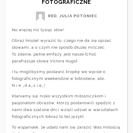
FOTOGRAFICZNE
RED. JULIA POTONIEC
No więcej niż tysiąc słów!
Obraz [może] wyrazić to, czego nie da się opisać
słowami, a o czym nie sposób dłużej milczeć.
To zdanie, pełne emfazy, jest nasze [choć
parafrazuje słowa Victora Hugo].
I tu moglibyśmy postawić kropkę we wpisie o
fotograficznym weekendzie w bibliotece, ale…
N i e _d a_s i ę_!
Kłaniamy się nisko wszystkim miłośniczkom i
pasjonatom obrazów, którzy postanowili spędzić z
nami dwa szalone dni i wzięli udział w warsztatach
fotograficznych [obraz to też język].
To wspaniałe, że udało nam się zarazić Was miłością