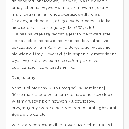
do fotografii analogowej i dawnej. Naście godzin
pracy, chemia, wywoływanie, skanowanie, czary
mary, cytrynian amonowo-żelazowy(III) oraz
żelazicyjanek potasu, długotrwały proces i wielka
niewiadoma – co z tego wyjdzie? Wyszło!
Dla nas największą radością jest to, że otwarliście
się na siebie, na nowe, na inne, na dotykalne i że
pokazaliście nam Kamienną Górę, jakiej wcześniej
nie widzieliśmy. Stworzyliście wspaniały materiał na
wystawę, którą wspólnie pokażemy szerszej
publiczności już w październiku.
Dziękujemy!
Nasz Biblioteczny Klub Fotografii w Kamiennej
Górze ma się dobrze, a teraz to nawet jeszcze lepiej.
Witamy wszystkich nowych klubowiczów,
przyjmujemy Was z otwartymi ramionami i głowami.
Będzie się działo!
Warsztaty poprowadzili dla Was: Marcelina Halaś i