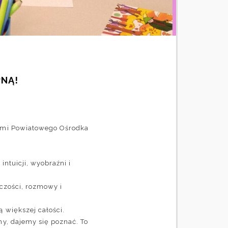
PNĄ!
ymi
Powiatowego Ośrodka
ntuicji, wyobraźni i
rczości, rozmowy i
 większej całości.
my, dajemy się poznać. To