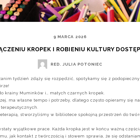
9 MARCA 2026
ĄCZENIU KROPEK I ROBIENIU KULTURY DOSTĘ
RED. JULIA POTONIEC
 zanim tydzień zdąży się rozpędzić, spotykamy się z podopieczn
órze
!
o krainy Muminków i… małych czarnych kropek.
ej, ma własne tempo i potrzeby, dlatego często opieramy się na i
terapeutycznych.
rteterapią, stworzyliśmy w bibliotece spokojną przestrzeń do twó
wstały wyjątkowe prace. Każda kropka jest w końcu ważną częścią
mu, jak kontakt z twórczością i słowem sprawia, że się odsłania