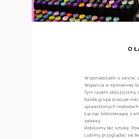
O Ł
W poniedziałki o świcie,
Wsparcia w Kamiennej G
Tym razem skoczyliśmy d
Każda grupa pracuje inacz
sprawdzonych metodach 
Łącząc biblioterapię z a
zabawy.
Robiliśmy też sztukę. Po
Lubimy przyglądać się te