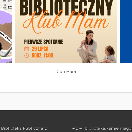
i
Klub Mam
 Biblioteka Publiczna w
www: biblioteka.kamiennago