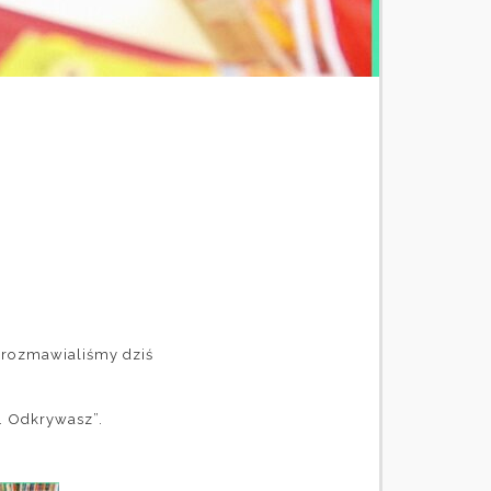
w rozmawialiśmy dziś
z. Odkrywasz”.