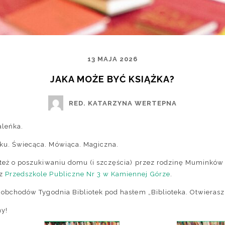
13 MAJA 2026
JAKA MOŻE BYĆ KSIĄŻKA?
RED. KATARZYNA WERTEPNA
aleńka.
ku. Świecąca. Mówiąca. Magiczna.
e też o poszukiwaniu domu (i szczęścia) przez rodzinę Muminkó
 z
Przedszkole Publiczne Nr 3 w Kamiennej Górze
.
i obchodów Tygodnia Bibliotek pod hasłem „Biblioteka. Otwieras
y!