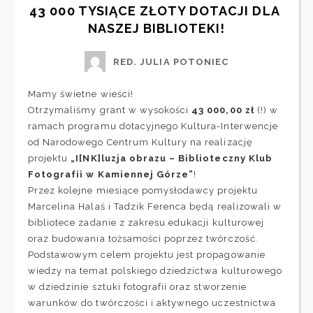
43 000 TYSIĄCE ZŁOTY DOTACJI DLA 
NASZEJ BIBLIOTEKI!
RED. JULIA POTONIEC
Mamy świetne wieści!
Otrzymaliśmy grant w wysokości
43 000,00 zł
(!) w
ramach programu dotacyjnego Kultura-Interwencje
od
Narodowego Centrum Kultury
na realizację
projektu
„I[NK]luzja obrazu – Biblioteczny Klub
Fotografii w Kamiennej Górze”
!
Przez kolejne miesiące pomysłodawcy projektu
Marcelina Halaś
i
Tadzik Ferenca
będą realizowali w
bibliotece zadanie z zakresu edukacji kulturowej
oraz budowania tożsamości poprzez twórczość.
Podstawowym celem projektu jest propagowanie
wiedzy na temat polskiego dziedzictwa kulturowego
w dziedzinie sztuki fotografii oraz stworzenie
warunków do twórczości i aktywnego uczestnictwa