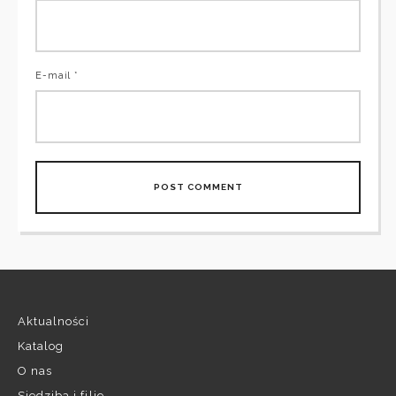
E-mail *
Aktualności
Katalog
O nas
Siedziba i filie