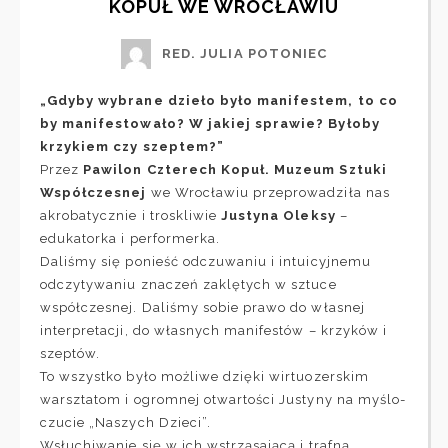
KOPUŁ WE WROCŁAWIU
RED. JULIA POTONIEC
„Gdyby wybrane dzieło było manifestem, to co
by manifestowało? W jakiej sprawie? Byłoby
krzykiem czy szeptem?”
Przez
Pawilon Czterech Kopuł. Muzeum Sztuki
Współczesnej
we Wrocławiu przeprowadziła nas
akrobatycznie i troskliwie
Justyna Oleksy
–
edukatorka i performerka.
Daliśmy się ponieść odczuwaniu i intuicyjnemu
odczytywaniu znaczeń zaklętych w sztuce
współczesnej. Daliśmy sobie prawo do własnej
interpretacji, do własnych manifestów – krzyków i
szeptów.
To wszystko było możliwe dzięki wirtuozerskim
warsztatom i ogromnej otwartości Justyny na myślo-
czucie „Naszych Dzieci”.
Wsłuchiwanie się w ich wstrząsającą i trafną