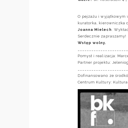
O pejzażu i wyjątkowym w
kuratorka, kierowniczka 
Joanna Mielech
. Wykład
Serdecznie zapraszamy!
Wstęp wolny.
_____________________
Pomysł i realizacja:
Marce
Partner projektu:
Jelenio
_____________________
Dofinansowano ze środ
Centrum Kultury
: Kultur