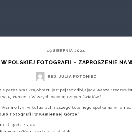
19 SIERPNIA 2024
 W POLSKIEJ FOTOGRAFII – ZAPROSZENIE NA
RED. JULIA POTONIEC
ia przez Was krajobrazu jest pejzaż odbijający Waszą rzeczywis
orma ujawnienia Waszych wewnętrznych światów?
 Wami o tym w kuluarach naszego kolejnego spotkania w ramac
Klub Fotografii w Kamiennej Górze
”
rtek), godz. 17.00
| Kamienna Góra | siedziba biblioteki