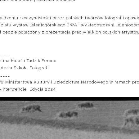
idzeniu rzeczywistości przez polskich twórców fotografii opowie
działu wystaw jeleniogórskiego BWA i wykładowczyni Jeleniogórsk
 będzie połączony z prezentacją prac wielkich polskich artystów
_____
lina Halaś
i
Tadzik Ferenc
górska Szkoła Fotografii
_____
ków
Ministerstwa Kultury i Dziedzictwa Narodowego
w ramach pr
a-Interwencje. Edycja 2024