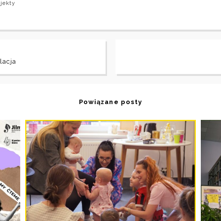
jekty
lacja
Powiązane posty