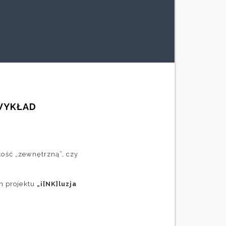
 WYKŁAD
tość „zewnętrzną”, czy
h projektu
„i[NK]luzja