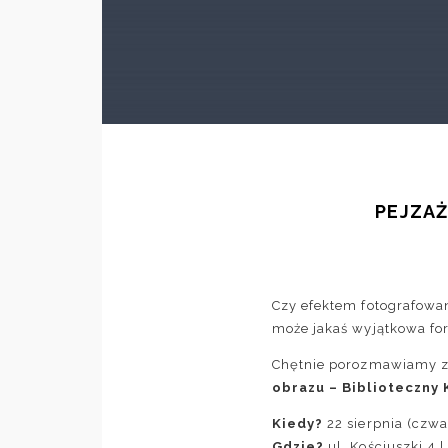
PEJZAŻ
Czy efektem fotografowan
może jakaś wyjątkowa f
Chętnie porozmawiamy z
obrazu –
Biblioteczny 
Kiedy?
22 sierpnia (czwa
Gdzie?
ul. Kościuszki 4 