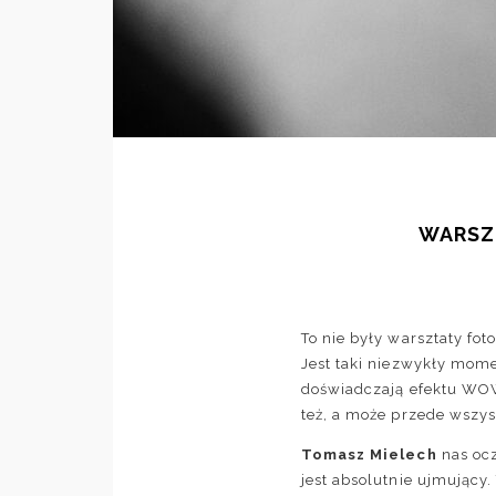
WARSZ
To nie były warsztaty fot
Jest taki niezwykły mome
doświadczają efektu WOW!
też, a może przede wszyst
Tomasz Mielech
nas ocz
jest absolutnie ujmujący.