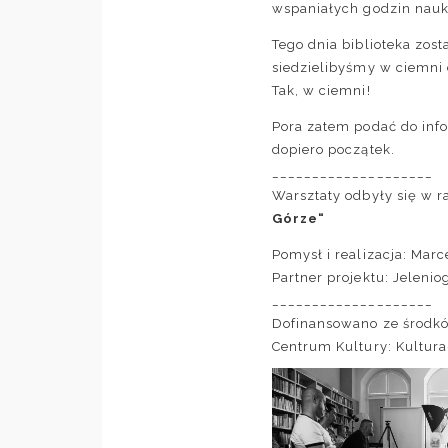
wspaniałych godzin nauk
Tego dnia biblioteka zost
siedzielibyśmy w ciemni 
Tak, w ciemni!
Pora zatem podać do info
dopiero początek.
____________________
Warsztaty odbyły się w 
Górze
“
Pomysł i realizacja:
Marce
Partner projektu:
Jelenio
____________________
Dofinansowano ze środ
Centrum Kultury
: Kultur