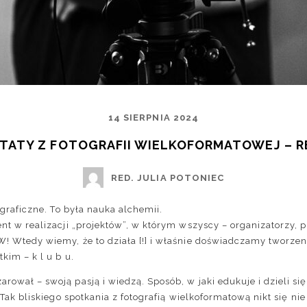
14 SIERPNIA 2024
TATY Z FOTOGRAFII WIELKOFORMATOWEJ – R
RED. JULIA POTONIEC
ograficzne. To była nauka alchemii.
nt w realizacji „projektów”, w którym wszyscy – organizatorzy, 
 Wtedy wiemy, że to działa [!] i właśnie doświadczamy tworzenia 
kim – k l u b u.
arował – swoją pasją i wiedzą. Sposób, w jaki edukuje i dzieli się
 Tak bliskiego spotkania z fotografią wielkoformatową nikt się ni