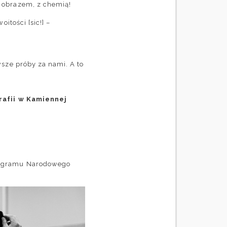
 obrazem, z chemią!
itości [sic!] –
sze próby za nami. A to
rafii w Kamiennej
ogramu
Narodowego