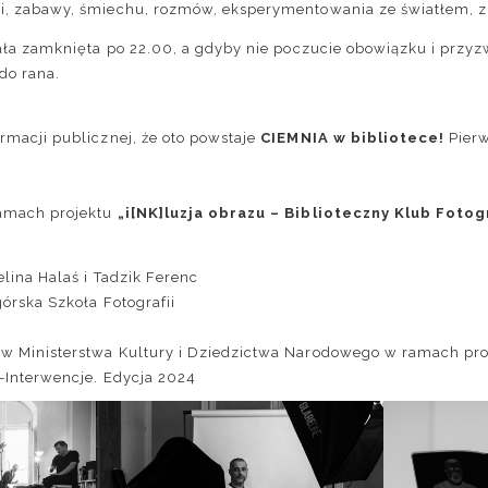
i, zabawy, śmiechu, rozmów, eksperymentowania ze światłem, z
ała zamknięta po 22.00, a gdyby nie poczucie obowiązku i przyzwo
do rana.
rmacji publicznej, że oto powstaje
CIEMNIA w bibliotece!
Pierw
ramach projektu
„i[NK]luzja obrazu –
Biblioteczny Klub Fotog
lina Halaś
i
Tadzik Ferenc
górska Szkoła Fotografii
ków
Ministerstwa Kultury i Dziedzictwa Narodowego
w ramach pr
a-Interwencje. Edycja 2024