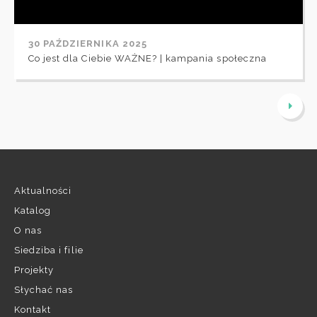
30 PAŹDZIERNIKA 2025
Co jest dla Ciebie WAŻNE? | kampania społeczna
Aktualności
Katalog
O nas
Siedziba i filie
Projekty
Słychać nas
Kontakt