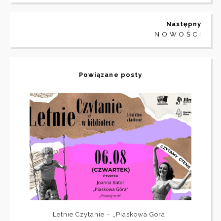
Następny
N O W O Ś C I
Powiązane posty
Letnie Czytanie – „Piaskowa Góra”