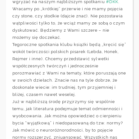
wgryzać na naszym najbliższym spotkaniu
#DKK
.
Wracamy po „krótkiej” przerwie i nie mamy pojęcia
czy słone, czy słodkie (dajcie znać). Nie pozostawia
wątpliwości tylko to, że wciąż mamy ze sobą o czym
dyskutować. Będziemy z Wami szczere – nie
możemy się doczekać.
Tegoroczne spotkania klubu książki będą „kręcić się”
wokół twórczości polskich pisarek (Lebda, Honek,
Rejmer i inne). Chcemy przedstawić sylwetki
współczesnych twórczyń i jednocześnie
porozmawiać z Wami na tematy, które poruszają one
w swoich dziełach. Znacie nas na tyle dobrze, że
doskonale wiecie: im trudniej, tym przyjemniej i
bliżej, czasem nawet weselej.
Już w najbliższą środę przyjrzymy się wspólnie
temu, jak literatura podejmuje temat odmienności i
wyobcowania. Jak można opowiedzieć o cierpieniu
bycia “wyjątkową” i niedopasowaną do tzw. normy?
Jak mówić o neuroróżnorodności, by to pojęcie
normy rozszerzyć, zniuansować. Wszystkich nas