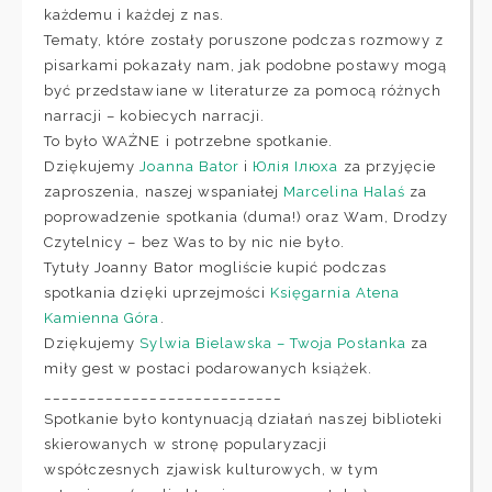
każdemu i każdej z nas.
Tematy, które zostały poruszone podczas rozmowy z
pisarkami pokazały nam, jak podobne postawy mogą
być przedstawiane w literaturze za pomocą różnych
narracji – kobiecych narracji.
To było WAŻNE i potrzebne spotkanie.
Dziękujemy
Joanna Bator
i
Юлія Ілюха
za przyjęcie
zaproszenia, naszej wspaniałej
Marcelina Halaś
za
poprowadzenie spotkania (duma!) oraz Wam, Drodzy
Czytelnicy – bez Was to by nic nie było.
Tytuły Joanny Bator mogliście kupić podczas
spotkania dzięki uprzejmości
Księgarnia Atena
Kamienna Góra
.
Dziękujemy
Sylwia Bielawska – Twoja Posłanka
za
miły gest w postaci podarowanych książek.
___________________________
Spotkanie było kontynuacją działań naszej biblioteki
skierowanych w stronę popularyzacji
współczesnych zjawisk kulturowych, w tym