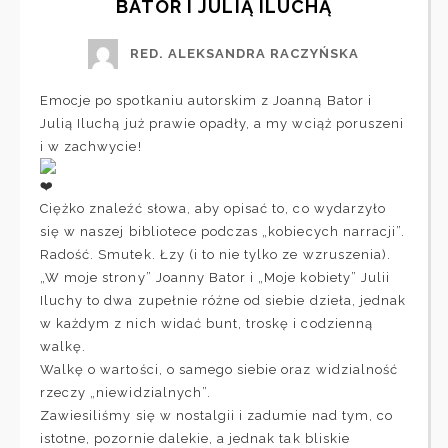
BATOR I JULIĄ ILUCHĄ
RED. ALEKSANDRA RACZYŃSKA
Emocje po spotkaniu autorskim z Joanną Bator i
Julią Iluchą już prawie opadły, a my wciąż poruszeni
i w zachwycie!
Ciężko znaleźć słowa, aby opisać to, co wydarzyło
się w naszej bibliotece podczas „kobiecych narracji”.
Radość. Smutek. Łzy (i to nie tylko ze wzruszenia).
„W moje strony” Joanny Bator i „Moje kobiety” Julii
Iluchy to dwa zupełnie różne od siebie dzieła, jednak
w każdym z nich widać bunt, troskę i codzienną
walkę.
Walkę o wartości, o samego siebie oraz widzialność
rzeczy „niewidzialnych”.
Zawiesiliśmy się w nostalgii i zadumie nad tym, co
istotne, pozornie dalekie, a jednak tak bliskie