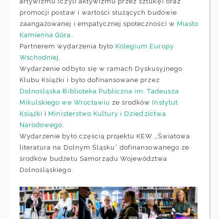
artywizmu (czyli aktywizmu przez sztukę) oraz
promocji postaw i wartości służących budowie
zaangażowanej i empatycznej społeczności w
Miasto
Kamienna Góra
.
Partnerem wydarzenia było
Kolegium Europy
Wschodniej
.
Wydarzenie odbyło się w ramach Dyskusyjnego
Klubu Książki i było dofinansowane przez
Dolnośląska Biblioteka Publiczna im. Tadeusza
Mikulskiego we Wrocławiu
ze środków
Instytut
Książki
i
Ministerstwo Kultury i Dziedzictwa
Narodowego
.
Wydarzenie było częścią projektu KEW „Światowa
literatura na Dolnym Śląsku” dofinansowanego ze
środków budżetu Samorządu Województwa
Dolnośląskiego.