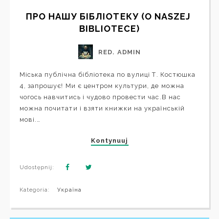
ПРО НАШУ БІБЛІОТЕКУ (O NASZEJ 
BIBLIOTECE)
RED. ADMIN
Міська публічна бібліотека по вулиці Т. Костюшка
4, запрошує! Ми є центром культури, де можна
чогось навчитись і чудово провести час.В нас
можна почитати і взяти книжки на українській
мові.…
Kontynuuj
Udostępnij:
Kategoria:
Україна