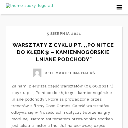
5 SIERPNIA 2021
WARSZTATY Z CYKLU PT. ,,PO NITCE 
DO KŁĘBK@ – KAMIENNOGÓRSKIE 
LNIANE PODCHODY”
RED. MARCELINA HALAŚ
Za nami pierwsza część warsztatòw (05.08.2021 r.)
z cyklu pt. ,,Po nitce do kłębk@ – kamiennogórskie
lniane podchody”, które są prowadzone przez
trenerów z firmy Good Games. Całość warsztatòw
odbywa się w 3 częściach i dotyczy tworzenia gry
mobilnej. Natomiast tematem przewodnim spotkań
jest lokalna historia lnu. Już na pierwszej części