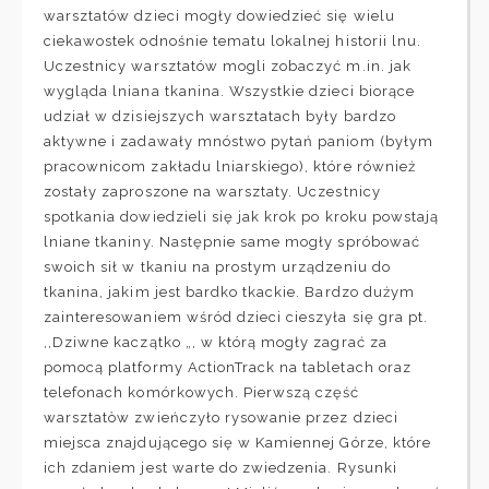
warsztatów dzieci mogły dowiedzieć się wielu
ciekawostek odnośnie tematu lokalnej historii lnu.
Uczestnicy warsztatów mogli zobaczyć m.in. jak
wygląda lniana tkanina. Wszystkie dzieci biorące
udział w dzisiejszych warsztatach były bardzo
aktywne i zadawały mnóstwo pytań paniom (byłym
pracownicom zakładu lniarskiego), które również
zostały zaproszone na warsztaty. Uczestnicy
spotkania dowiedzieli się jak krok po kroku powstają
lniane tkaniny. Następnie same mogły spróbować
swoich sił w tkaniu na prostym urządzeniu do
tkanina, jakim jest bardko tkackie. Bardzo dużym
zainteresowaniem wśród dzieci cieszyła się gra pt.
,,Dziwne kaczątko „, w którą mogły zagrać za
pomocą platformy ActionTrack na tabletach oraz
telefonach komórkowych. Pierwszą część
warsztatòw zwieńczyło rysowanie przez dzieci
miejsca znajdującego się w Kamiennej Górze, które
ich zdaniem jest warte do zwiedzenia. Rysunki