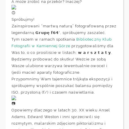
A może zrobić na przekór? Inaczej?
Spróbujmy!
Zainspirowani “martwą naturą” fotografowaną przez
legendarną 𝗚𝗿𝘂𝗽𝗲̨ 𝗳𝟲𝟰*, spróbujemy zaszaleć.
Tym razem w ramach spotkania
Biblioteczny Klub
Fotografii w Kamiennej Górze
przygotowaliśmy dla
Was to, o co prosiliście w listach: 𝘄 𝗮 𝗿 𝘀 𝘇 𝘁 𝗮 𝘁 𝘆.
Będziemy próbować do skutku! Weźcie ze sobą
Wasze ulubione warzywa (ewentualnie owoce) i
(jeśli macie) aparaty fotograficzne.
Przypomnimy Wam tajemnice trójkąta ekspozycji i
spróbujemy wspólnie poszukać balansu pomiędzy
ISO, przysłoną (f/) i czasem naświetlania.
Opowiemy dlaczego w latach 30. XX wieku Ansel
Adams, Edward Weston i inni sprzeciwili się
rozmytym, malarskim zdjęciom piktorializmu i