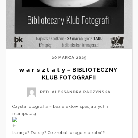
20 MARCA 2025
𝘄 𝗮 𝗿 𝘀 𝘇 𝘁 𝗮 𝘁 𝘆 – BIBLIOTECZNY 
KLUB FOTOGRAFII
RED. ALEKSANDRA RACZYŃSKA
Czysta fotografia – bez efektów specjalnych i
manipulacji!
Istnieje? Da się? Co zrobić, czego nie robić?