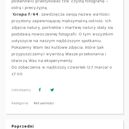
postanowili praktykować tzw. czystą fotografię –
ostrą i precyzyjną.
*𝗚𝗿𝘂𝗽𝗮 𝗳/𝟲𝟰, zawdzięcza swoją nazwę wartości
przysłony zapewniającej maksymalną ostrość. Ich
zdjęcia natury, portretów i martwej natury stały się
podstawą nowoczesnej fotografii. O tym wszystkim
usłyszycie na naszym najbliższym spotkaniu.
Pokażemy Wam też kultowe zdjęcia, które (jak
przypuszczamy) wywrócą Wasze przekonania i
otworzą Was na eksperymenty.
Do zobaczenia w najbliższy czwartek (27 marca) o
17:00
Udostępnij:
Kategoria:
Aktualności
Poprzedni