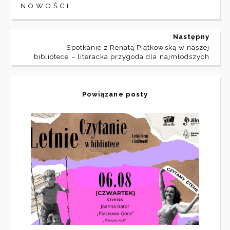
N O W O Ś C I
Następny
Spotkanie z Renatą Piątkowską w naszej
bibliotece – literacka przygoda dla najmłodszych
Powiązane posty